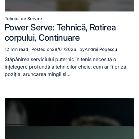
Tehnici de Servire
Posted
Power Serve: Tehnică, Rotirea
in
corpului, Continuare
12 min read
Posted on
28/01/2026
by
Andrei Popescu
Estimated
read
Stăpânirea serviciului puternic în tenis necesită o
time
înțelegere profundă a tehnicilor cheie, cum ar fi priza,
poziția, aruncarea mingii și…