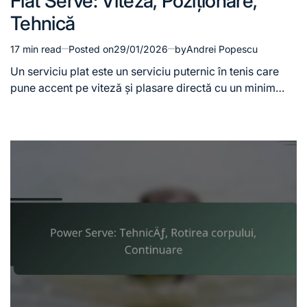
Flat Serve: Viteză, Poziționare,
in
Tehnică
17 min read
Posted on
29/01/2026
by
Andrei Popescu
Estimated
read
Un serviciu plat este un serviciu puternic în tenis care
time
pune accent pe viteză și plasare directă cu un minim…