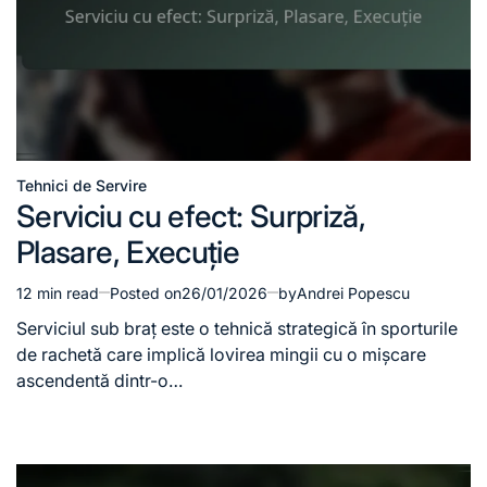
Tehnici de Servire
Posted
Serviciu cu efect: Surpriză,
in
Plasare, Execuție
12 min read
Posted on
26/01/2026
by
Andrei Popescu
Estimated
read
Serviciul sub braț este o tehnică strategică în sporturile
time
de rachetă care implică lovirea mingii cu o mișcare
ascendentă dintr-o…