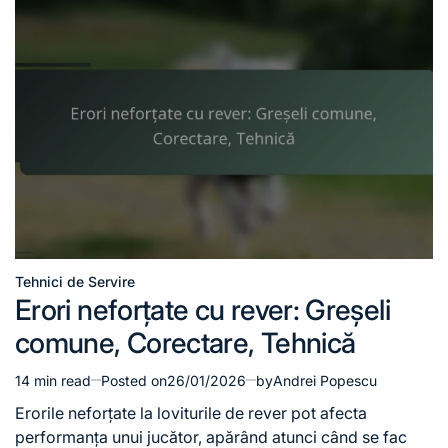
Tehnici de Servire
Posted
Erori neforțate cu rever: Greșeli
in
comune, Corectare, Tehnică
14 min read
Posted on
26/01/2026
by
Andrei Popescu
Estimated
read
Erorile neforțate la loviturile de rever pot afecta
time
performanța unui jucător, apărând atunci când se fac