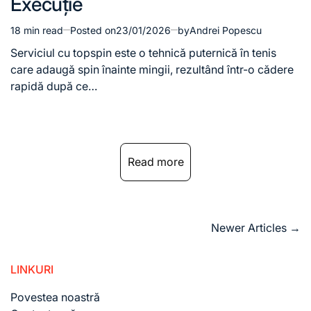
Execuție
18 min read
Posted on
23/01/2026
by
Andrei Popescu
Estimated
read
Serviciul cu topspin este o tehnică puternică în tenis
time
care adaugă spin înainte mingii, rezultând într-o cădere
rapidă după ce…
Read more
Posts
Newer Articles
→
navigation
LINKURI
Povestea noastră