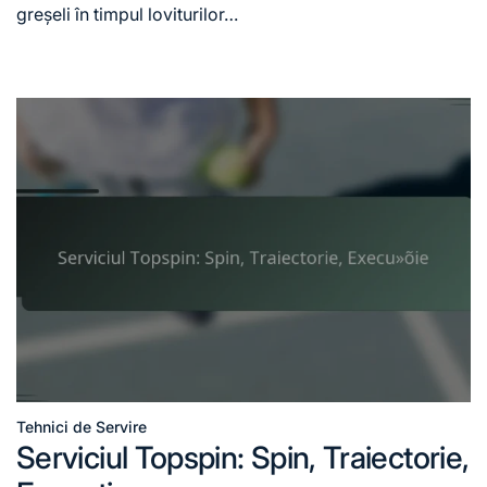
greșeli în timpul loviturilor…
Tehnici de Servire
Posted
Serviciul Topspin: Spin, Traiectorie,
in