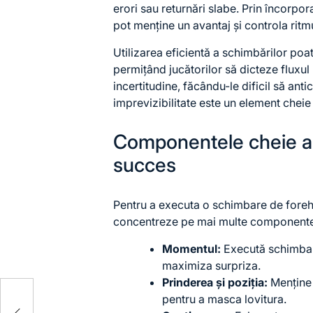
erori sau returnări slabe. Prin încorpora
pot menține un avantaj și controla ritmu
Utilizarea eficientă a schimbărilor poa
permițând jucătorilor să dicteze fluxul 
incertitudine, făcându-le dificil să an
imprevizibilitate este un element cheie î
Componentele cheie al
succes
Pentru a executa o schimbare de foreha
concentreze pe mai multe componente
Momentul:
Execută schimbar
maximiza surpriza.
Prinderea și poziția:
Menține 
pentru a masca lovitura.