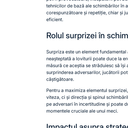
tehnicilor de bază ale schimbărilor în
corespunzătoare și repetiție, chiar și j
eficient.
Rolul surprizei în schi
Surpriza este un element fundamental 
neașteptată a loviturii poate duce la er
măsură ce aceștia se străduiesc să își 
surprinderea adversarilor, jucătorii pot
câștigătoare.
Pentru a maximiza elementul surprizei, 
viteza, ci și direcția și spinul schimbări
pe adversari în incertitudine și poate d
momentele cruciale ale unui meci.
Impactul asupra strate