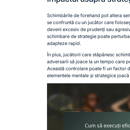
Schimbările de forehand pot altera sem
se confruntă cu un jucător care foloseș
deveni excesiv de prudenți sau agresiv
schimbare de strategie poate perturba p
adapteze rapid.
În plus, jucătorii care stăpânesc schimb
adversarii să joace la un tempo care poa
Această controlare poate fi un factor 
elementele mentale și strategice joacă 