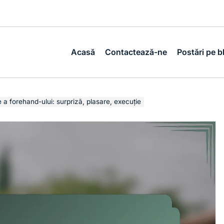
Acasă
Contactează-ne
Postări pe b
 a forehand-ului: surpriză, plasare, execuție