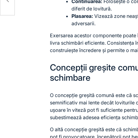
Continuarea:
Folosește o con
diferit de lovitură.
Plasarea:
Vizează zone neaște
adversarii.
Exersarea acestor componente poate îm
livra schimbări eficiente. Consistența 
construiește încredere și permite o mai
Concepții greșite comu
schimbare
O concepție greșită comună este că sc
semnificativ mai lente decât loviturile ob
ușoare în viteză pot fi suficiente pentr
subestimează adesea eficiența schimbăr
O altă concepție greșită este că schimb
pot fi provocatoare, începătorii pot 