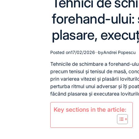
Tehnici de sch
in
forehand-ului: 
plasare, execuț
Posted on
17/02/2026
by
Andrei Popescu
Tehnicile de schimbare a forehand-ului 
precum tenisul și tenisul de masă, con
prin varierea vitezei și plasării lovitur
perturba ritmul unui adversar și îți poa
făcând plasarea și executarea lovituril
Key sections in the article: