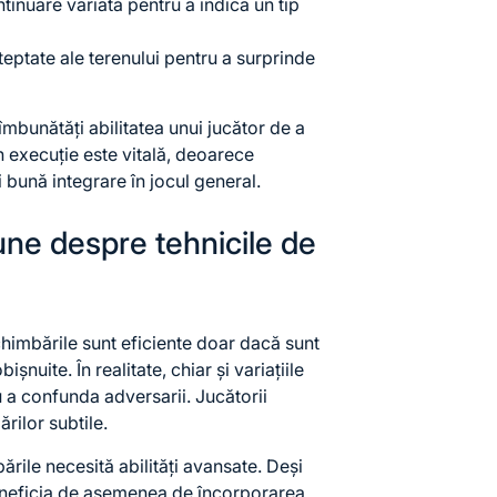
tinuare variată pentru a indica un tip
ptate ale terenului pentru a surprinde
bunătăți abilitatea unui jucător de a
în execuție este vitală, deoarece
 bună integrare în jocul general.
ne despre tehnicile de
himbările sunt eficiente doar dacă sunt
ișnuite. În realitate, chiar și variațiile
u a confunda adversarii. Jucătorii
ilor subtile.
ările necesită abilități avansate. Deși
beneficia de asemenea de încorporarea