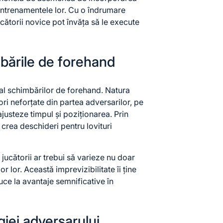
 antrenamentele lor. Cu o îndrumare
ucătorii novice pot învăța să le execute
mbările de forehand
al schimbărilor de forehand. Natura
ori neforțate din partea adversarilor, pe
ajusteze timpul și poziționarea. Prin
 crea deschideri pentru lovituri
jucătorii ar trebui să varieze nu doar
lor lor. Această imprevizibilitate îi ține
uce la avantaje semnificative în
giei adversarului