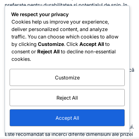
preferate pentru durabilitatea și potențialul de spin, în
timp ce corzile multifilament oferă o senzație mai
We respect your privacy
moale, ceea ce poate fi benefic pentru practicarea
Cookies help us improve your experience,
mingilor înalte.
deliver personalized content, and analyze
traffic. You can choose which cookies to allow
Tipuri de priza
by clicking
Customize
. Click
Accept All
to
consent or
Reject All
to decline non-essential
cookies.
Alegerea tipului corect de priză este crucială pentru a
executa eficient loviturile cu spatele înălțate. Priza estică
este utilizată frecvent pentru loviturile cu spatele,
Customize
permițând ajustări rapide și contact solid. Alternativ,
priza semi-vestică poate oferi un topspin suplimentar,
Reject All
care este util pentru mingile înalte.
Jucătorii ar trebui să se asigure că dimensiunea prizei
Accept All
este adecvată, deoarece o priză prea mică sau prea
mare poate duce la disconfort și la scăderea controlului.
Este recomandat să încerci diferite dimensiuni ale prizei