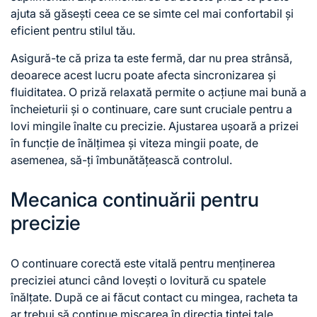
ajuta să găsești ceea ce se simte cel mai confortabil și
eficient pentru stilul tău.
Asigură-te că priza ta este fermă, dar nu prea strânsă,
deoarece acest lucru poate afecta sincronizarea și
fluiditatea. O priză relaxată permite o acțiune mai bună
a
încheieturii
și o continuare, care sunt cruciale pentru a
lovi mingile înalte cu precizie. Ajustarea ușoară a prizei
în funcție de înălțimea și viteza mingii poate, de
asemenea, să-ți îmbunătățească controlul.
Mecanica continuării pentru
precizie
O continuare corectă este vitală pentru menținerea
preciziei atunci când lovești o lovitură cu spatele
înălțate. După ce ai făcut contact cu mingea, racheta ta
ar trebui să continue mișcarea în direcția țintei tale.