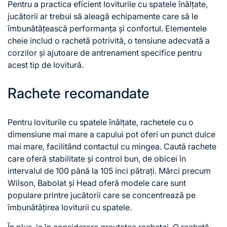
Pentru a practica eficient loviturile cu spatele înălțate,
jucătorii ar trebui să aleagă echipamente care să le
îmbunătățească performanța și confortul. Elementele
cheie includ o rachetă potrivită, o tensiune adecvată a
corzilor și ajutoare de antrenament specifice pentru
acest tip de lovitură.
Rachete recomandate
Pentru loviturile cu spatele înălțate, rachetele
cu o
dimensiune mai mare a capului pot oferi un punct dulce
mai mare, facilitând contactul cu mingea. Caută rachete
care oferă stabilitate și control bun, de obicei în
intervalul de 100 până la 105 inci pătrați. Mărci precum
Wilson, Babolat și Head oferă modele care sunt
populare printre jucătorii care se concentrează pe
îmbunătățirea loviturii cu spatele.
În plus, ia în considerare greutatea rachetei. O rachetă