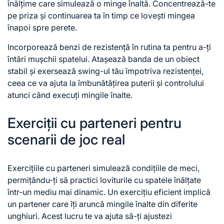
înălțime care simulează o minge înaltă. Concentrează-te
pe priza și continuarea ta în timp ce lovești mingea
înapoi spre perete.
Incorporează benzi de rezistență în rutina ta pentru a-ți
întări mușchii spatelui. Atașează banda de un obiect
stabil și exersează swing-ul tău împotriva rezistenței,
ceea ce va ajuta la îmbunătățirea puterii și controlului
atunci când execuți mingile înalte.
Exerciții cu parteneri pentru
scenarii de joc real
Exercițiile cu parteneri simulează condițiile de meci,
permițându-ți să practici loviturile
cu spatele
înălțate
într-un mediu mai dinamic. Un exercițiu eficient implică
un partener care îți aruncă mingile înalte din diferite
unghiuri. Acest lucru te va ajuta să-ți ajustezi