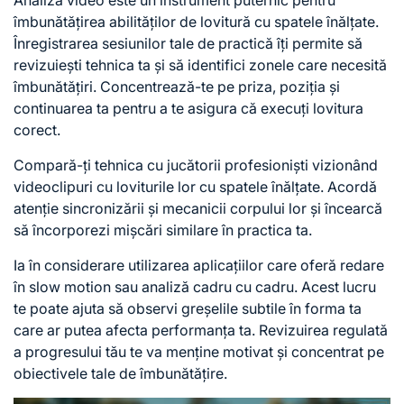
îmbunătățirea abilităților de lovitură cu spatele înălțate.
Înregistrarea sesiunilor tale de practică îți permite să
revizuiești tehnica ta și să identifici zonele care necesită
îmbunătățiri. Concentrează-te pe priza, poziția și
continuarea ta pentru a te asigura că execuți lovitura
corect.
Compară-ți tehnica cu jucătorii profesioniști vizionând
videoclipuri cu loviturile lor
cu spatele
înălțate. Acordă
atenție sincronizării și mecanicii corpului lor și încearcă
să încorporezi mișcări similare în practica ta.
Ia în considerare utilizarea aplicațiilor care oferă redare
în slow motion sau analiză cadru cu cadru. Acest lucru
te poate ajuta să observi greșelile subtile în forma ta
care ar putea afecta performanța ta. Revizuirea regulată
a progresului tău te va menține motivat și concentrat pe
obiectivele tale de îmbunătățire.