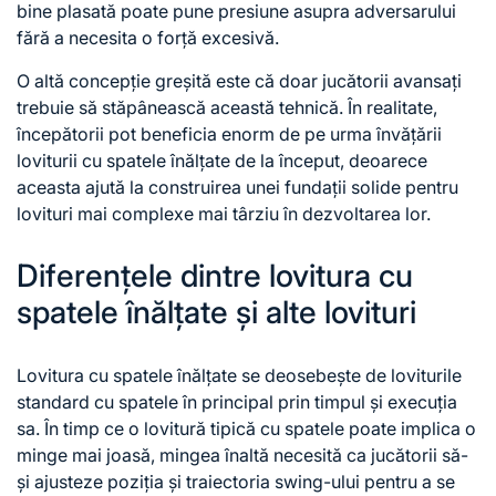
bine plasată poate pune presiune asupra adversarului
fără a necesita o forță excesivă.
O altă concepție greșită este că doar jucătorii avansați
trebuie să stăpânească această tehnică. În realitate,
începătorii pot beneficia enorm de pe urma învățării
loviturii cu spatele înălțate de la început, deoarece
aceasta ajută la construirea unei fundații solide pentru
lovituri mai complexe mai târziu în dezvoltarea lor.
Diferențele dintre lovitura cu
spatele înălțate și alte lovituri
Lovitura cu spatele înălțate se deosebește de loviturile
standard cu spatele în principal prin timpul și execuția
sa. În timp ce o lovitură tipică cu spatele poate implica o
minge mai joasă,
mingea înaltă
necesită ca jucătorii să-
și ajusteze poziția și traiectoria swing-ului pentru a se