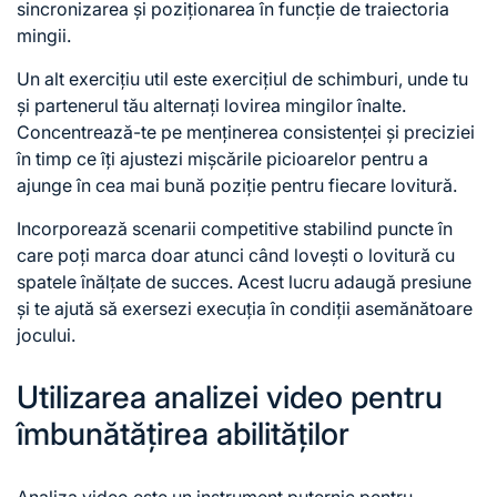
sincronizarea și poziționarea în funcție de traiectoria
mingii.
Un alt exercițiu util este exercițiul de schimburi, unde tu
și partenerul tău alternați lovirea mingilor înalte.
Concentrează-te pe menținerea consistenței și preciziei
în timp ce îți ajustezi mișcările picioarelor pentru a
ajunge în cea mai bună poziție pentru fiecare lovitură.
Incorporează scenarii competitive stabilind puncte în
care poți marca doar atunci când lovești o lovitură cu
spatele înălțate de succes. Acest lucru adaugă presiune
și te ajută să exersezi execuția în condiții asemănătoare
jocului.
Utilizarea analizei video pentru
îmbunătățirea abilităților
Analiza video este un instrument puternic pentru