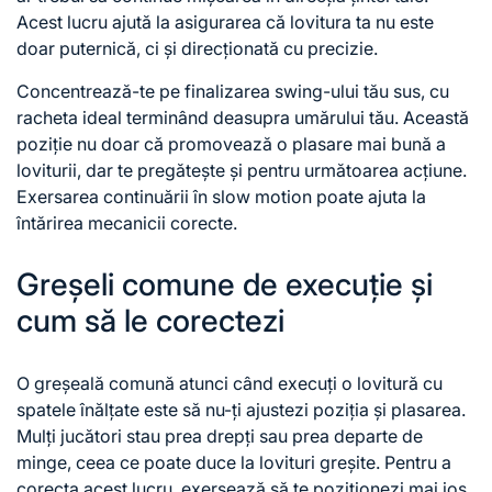
Acest lucru ajută la asigurarea că lovitura ta nu este
doar puternică, ci și direcționată cu precizie.
Concentrează-te pe finalizarea swing-ului tău sus, cu
racheta ideal terminând deasupra umărului tău. Această
poziție nu doar că promovează o plasare mai bună a
loviturii, dar te pregătește și pentru următoarea acțiune.
Exersarea continuării în slow motion poate ajuta la
întărirea mecanicii corecte.
Greșeli comune de execuție și
cum să le corectezi
O greșeală comună atunci când execuți o lovitură cu
spatele înălțate este să nu-ți ajustezi poziția și plasarea.
Mulți jucători stau prea drepți sau prea departe de
minge, ceea ce poate duce la lovituri greșite. Pentru a
corecta acest lucru, exersează să te poziționezi mai jos