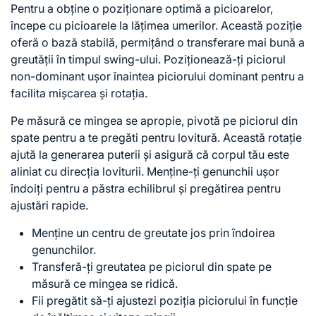
Pentru a obține o poziționare optimă a picioarelor,
începe cu picioarele la lățimea umerilor. Această poziție
oferă o bază stabilă, permițând o transferare mai bună a
greutății în timpul swing-ului. Poziționează-ți piciorul
non-dominant ușor înaintea piciorului dominant pentru a
facilita mișcarea și rotația.
Pe măsură ce mingea se apropie, pivotă pe piciorul din
spate pentru a te pregăti pentru lovitură. Această rotație
ajută la generarea puterii și asigură că corpul tău este
aliniat cu direcția loviturii. Menține-ți genunchii ușor
îndoiți pentru a păstra echilibrul și pregătirea pentru
ajustări rapide.
Menține un centru de greutate jos prin îndoirea
genunchilor.
Transferă-ți greutatea pe piciorul din spate pe
măsură ce mingea se ridică.
Fii pregătit să-ți ajustezi poziția piciorului în funcție